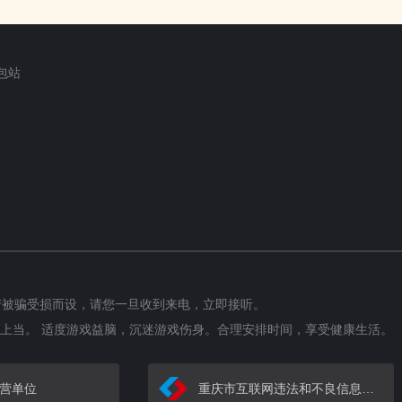
包站
您财产被骗受损而设，请您一旦收到来电，立即接听。
上当。 适度游戏益脑，沉迷游戏伤身。合理安排时间，享受健康生活。
营单位
重庆市互联网违法和不良信息举报中心