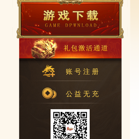
账 号 注 册
公 益 无 充